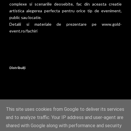
complexe si scenariile deosebite, fac din aceasta creatie
artistica alegerea perfecta pentru orice tip de eveniment,
public sau locatie.
Detalii si materiale de prezentare pe
www.gold-
event.ro/fachiri
Distribuiți
This site uses cookies from Google to deliver its services
and to analyze traffic. Your IP address and user-agent are
Un produs Blogger
shared with Google along with performance and security
Imagini pentru teme create de
Matt Vince